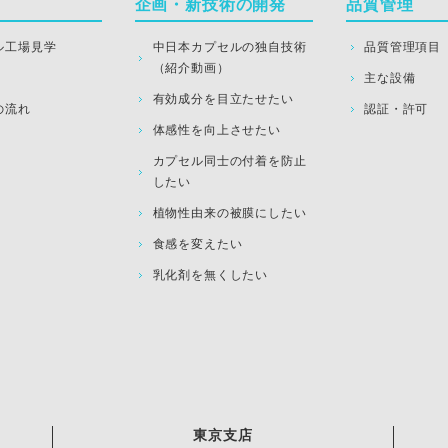
企画・新技術の開発
品質管理
ル工場見学
中日本カプセルの独自技術
品質管理項目
（紹介動画）
主な設備
有効成分を目立たせたい
の流れ
認証・許可
体感性を向上させたい
カプセル同士の付着を防止
したい
植物性由来の被膜にしたい
食感を変えたい
乳化剤を無くしたい
東京支店