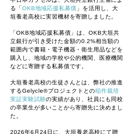
る「
OKB地域応援私募債
」を活用し、大
垣養老高校に実習機材を寄贈しました。
「OKB地域応援私募債」は、OKB大垣共
立銀行が引き受けた金額の0.2%相当額の
範囲内で書籍・電子機器・衛生用品などを
購入し、地域の学校や公的機関、医療機関
などに寄贈する私募債です。
大垣養老高校の生徒さんとは、弊社の推進
するGelycle®プロジェクトとの
稲作栽培
実証実験試験
の実績があり、社員にも同校
の卒業生が多いことから寄贈先に決めまし
た。
2026年6月24日に、大垣養老高校にて贈