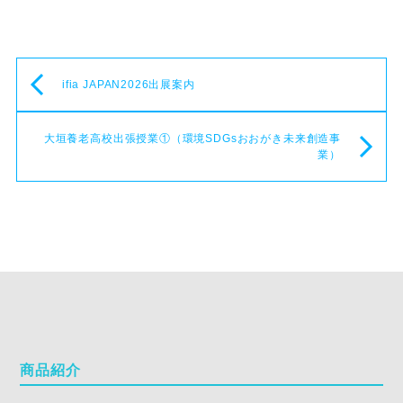
ifia JAPAN2026出展案内
大垣養老高校出張授業①（環境SDGsおおがき未来創造事
業）
商品紹介