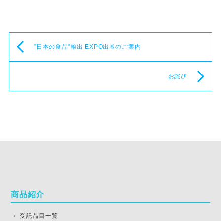
”日本の食品”輸出 EXPO出展のご案内
お詫び
商品紹介
受託品目一覧