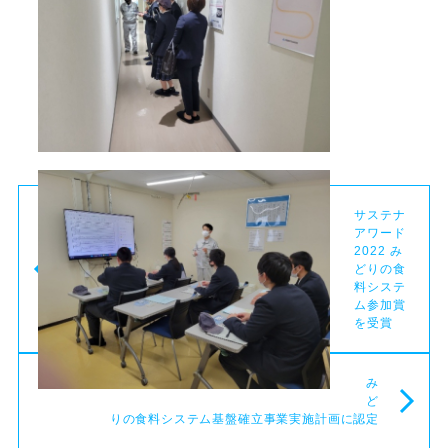
サステナ
アワード
2022 み
どりの食
料システ
ム参加賞
を受賞
み
ど
りの食料システム基盤確立事業実施計画に認定