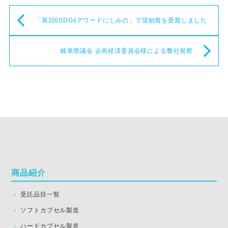
「第2回SDGsアワードにしみの」で奨励賞を受賞しました
岐阜県議会 企画経済委員会様による弊社視察
商品紹介
受託品目一覧
ソフトカプセル製造
ハードカプセル製造